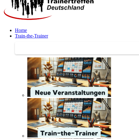
Home
Train-the-Trainer
Train-the-Trainer