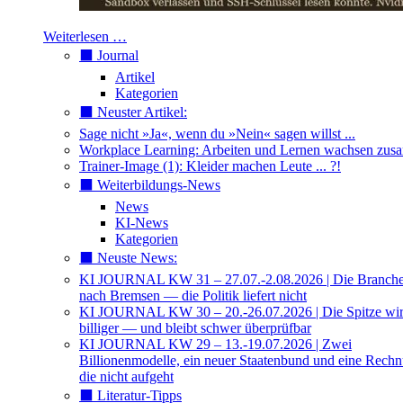
Weiterlesen …
⬛️ Journal
Artikel
Kategorien
⬛️ Neuster Artikel:
Sage nicht »Ja«, wenn du »Nein« sagen willst ...
Workplace Learning: Arbeiten und Lernen wachsen zu
Trainer-Image (1): Kleider machen Leute ... ?!
⬛️ Weiterbildungs-News
News
KI-News
Kategorien
⬛️ Neuste News:
KI JOURNAL KW 31 – 27.07.-2.08.2026 | Die Branche 
nach Bremsen — die Politik liefert nicht
KI JOURNAL KW 30 – 20.-26.07.2026 | Die Spitze wi
billiger — und bleibt schwer überprüfbar
KI JOURNAL KW 29 – 13.-19.07.2026 | Zwei
Billionenmodelle, ein neuer Staatenbund und eine Rech
die nicht aufgeht
⬛️ Literatur-Tipps