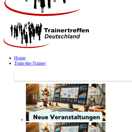
Home
Train-the-Trainer
Train-the-Trainer