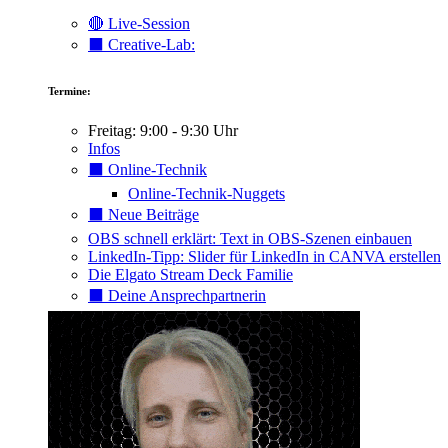
🔴 Live-Session
⬛️ Creative-Lab:
Termine:
Freitag: 9:00 - 9:30 Uhr
Infos
⬛️ Online-Technik
Online-Technik-Nuggets
⬛️ Neue Beiträge
OBS schnell erklärt: Text in OBS-Szenen einbauen
LinkedIn-Tipp: Slider für LinkedIn in CANVA erstellen
Die Elgato Stream Deck Familie
⬛️ Deine Ansprechpartnerin