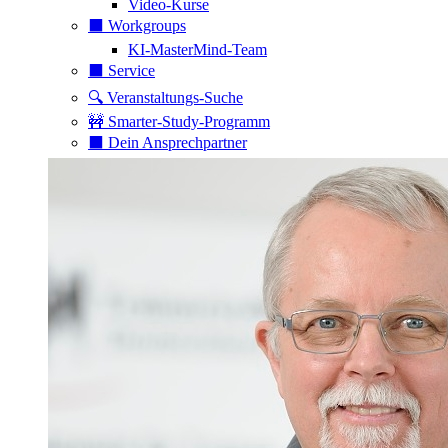
Video-Kurse
⬛️ Workgroups
KI-MasterMind-Team
⬛️ Service
🔍 Veranstaltungs-Suche
🚧 Smarter-Study-Programm
⬛️ Dein Ansprechpartner