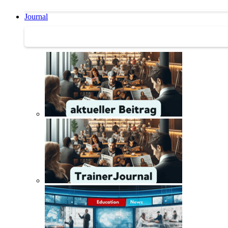
Journal
Journal | Weiterbildungs-News | Literatur-Tipps