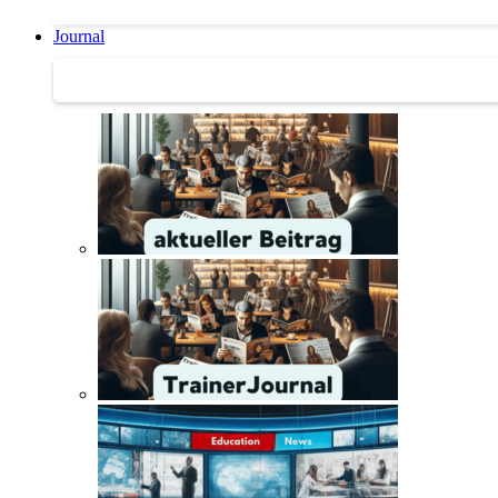
Journal
Journal | Weiterbildungs-News | Literatur-Tipps