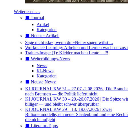
Weiterlesen …
⬛️ Journal
Artikel
Kategorien
⬛️ Neuster Artikel:
Sage nicht »Ja«, wenn du »Nein« sagen willst ...
Workplace Learning: Arbeiten und Lernen wachsen zu
Trainer-Image (1): Kleider machen Leute ... ?!
⬛️ Weiterbildungs-News
News
KI-News
Kategorien
⬛️ Neuste News:
KI JOURNAL KW 31 – 27.07.-2.08.2026 | Die Branche 
nach Bremsen — die Politik liefert nicht
KI JOURNAL KW 30 – 20.-26.07.2026 | Die Spitze wi
billiger — und bleibt schwer überprüfbar
KI JOURNAL KW 29 – 13.-19.07.2026 | Zwei
Billionenmodelle, ein neuer Staatenbund und eine Rech
die nicht aufgeht
⬛️ Literatur-Tipps