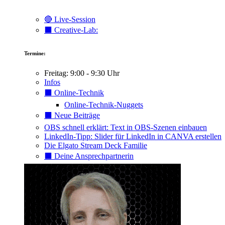
🔴 Live-Session
⬛️ Creative-Lab:
Termine:
Freitag: 9:00 - 9:30 Uhr
Infos
⬛️ Online-Technik
Online-Technik-Nuggets
⬛️ Neue Beiträge
OBS schnell erklärt: Text in OBS-Szenen einbauen
LinkedIn-Tipp: Slider für LinkedIn in CANVA erstellen
Die Elgato Stream Deck Familie
⬛️ Deine Ansprechpartnerin