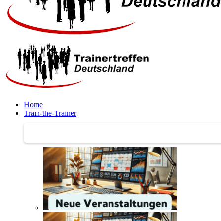
Home
Train-the-Trainer
Train-the-Trainer