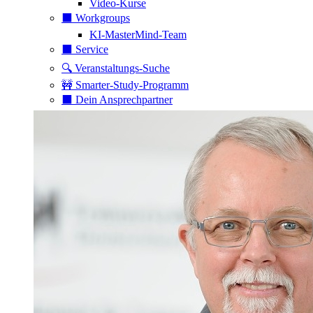
Video-Kurse
⬛️ Workgroups
KI-MasterMind-Team
⬛️ Service
🔍 Veranstaltungs-Suche
🚧 Smarter-Study-Programm
⬛️ Dein Ansprechpartner