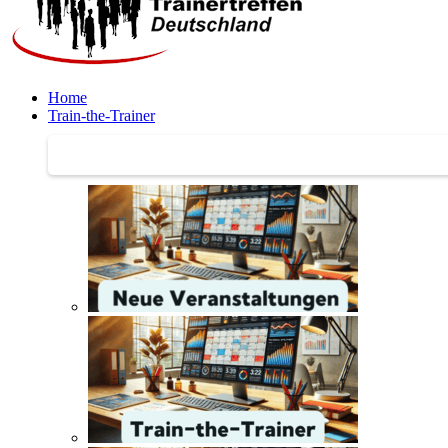
Home
Train-the-Trainer
Train-the-Trainer