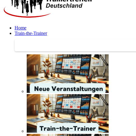
Home
Train-the-Trainer
Train-the-Trainer