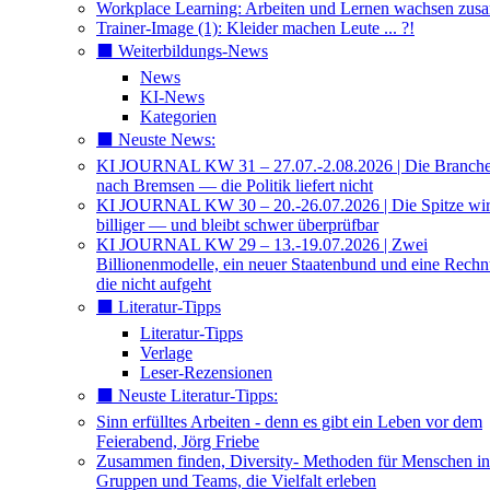
Workplace Learning: Arbeiten und Lernen wachsen zu
Trainer-Image (1): Kleider machen Leute ... ?!
⬛️ Weiterbildungs-News
News
KI-News
Kategorien
⬛️ Neuste News:
KI JOURNAL KW 31 – 27.07.-2.08.2026 | Die Branche 
nach Bremsen — die Politik liefert nicht
KI JOURNAL KW 30 – 20.-26.07.2026 | Die Spitze wi
billiger — und bleibt schwer überprüfbar
KI JOURNAL KW 29 – 13.-19.07.2026 | Zwei
Billionenmodelle, ein neuer Staatenbund und eine Rech
die nicht aufgeht
⬛️ Literatur-Tipps
Literatur-Tipps
Verlage
Leser-Rezensionen
⬛️ Neuste Literatur-Tipps:
Sinn erfülltes Arbeiten - denn es gibt ein Leben vor dem
Feierabend, Jörg Friebe
Zusammen finden, Diversity- Methoden für Menschen in
Gruppen und Teams, die Vielfalt erleben