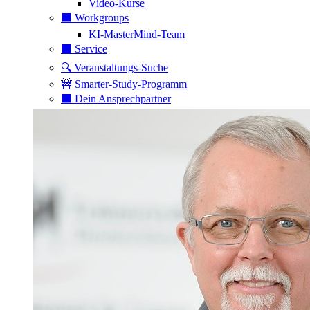
Video-Kurse
⬛️ Workgroups
KI-MasterMind-Team
⬛️ Service
🔍 Veranstaltungs-Suche
🚧 Smarter-Study-Programm
⬛️ Dein Ansprechpartner