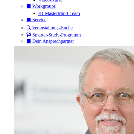
⬛️ Workgroups
KI-MasterMind-Team
⬛️ Service
🔍 Veranstaltungs-Suche
🚧 Smarter-Study-Programm
⬛️ Dein Ansprechpartner