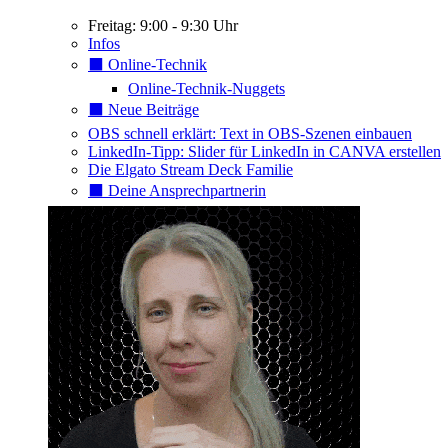
Freitag: 9:00 - 9:30 Uhr
Infos
⬛️ Online-Technik
Online-Technik-Nuggets
⬛️ Neue Beiträge
OBS schnell erklärt: Text in OBS-Szenen einbauen
LinkedIn-Tipp: Slider für LinkedIn in CANVA erstellen
Die Elgato Stream Deck Familie
⬛️ Deine Ansprechpartnerin