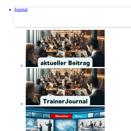
Journal
Journal | Weiterbildungs-News | Literatur-Tipps