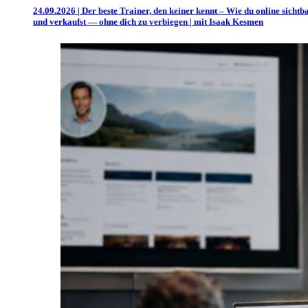
24.09.2026 | Der beste Trainer, den keiner kennt – Wie du online sichtb
und verkaufst — ohne dich zu verbiegen | mit Isaak Kesmen