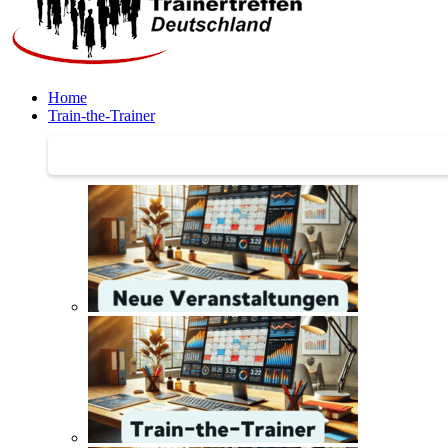
Home
Train-the-Trainer
Train-the-Trainer