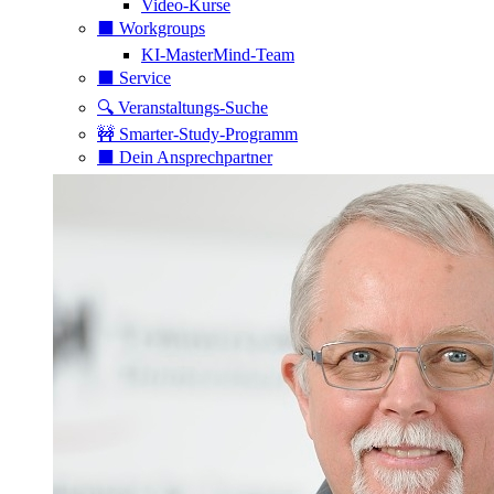
Video-Kurse
⬛️ Workgroups
KI-MasterMind-Team
⬛️ Service
🔍 Veranstaltungs-Suche
🚧 Smarter-Study-Programm
⬛️ Dein Ansprechpartner