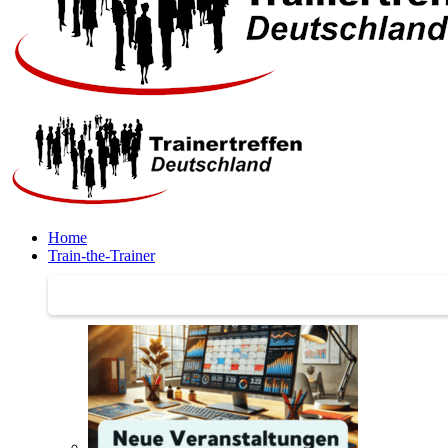
Home
Train-the-Trainer
Train-the-Trainer