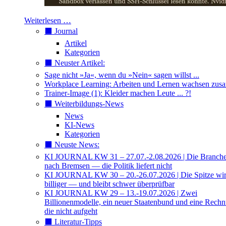
Weiterlesen …
⬛️ Journal
Artikel
Kategorien
⬛️ Neuster Artikel:
Sage nicht »Ja«, wenn du »Nein« sagen willst ...
Workplace Learning: Arbeiten und Lernen wachsen zu
Trainer-Image (1): Kleider machen Leute ... ?!
⬛️ Weiterbildungs-News
News
KI-News
Kategorien
⬛️ Neuste News:
KI JOURNAL KW 31 – 27.07.-2.08.2026 | Die Branche 
nach Bremsen — die Politik liefert nicht
KI JOURNAL KW 30 – 20.-26.07.2026 | Die Spitze wi
billiger — und bleibt schwer überprüfbar
KI JOURNAL KW 29 – 13.-19.07.2026 | Zwei
Billionenmodelle, ein neuer Staatenbund und eine Rech
die nicht aufgeht
⬛️ Literatur-Tipps