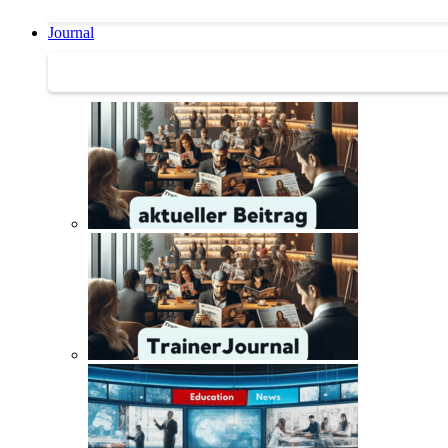
Journal
Journal | Weiterbildungs-News | Literatur-Tipps