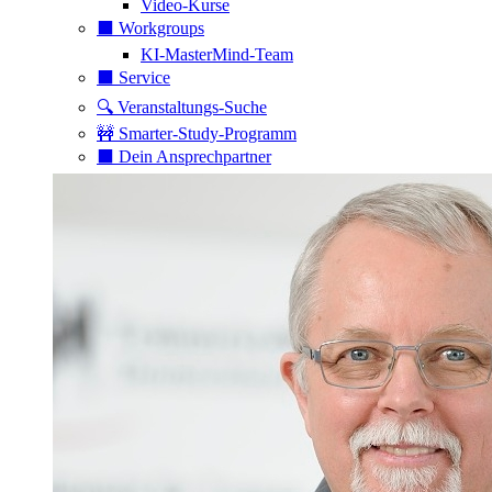
Video-Kurse
⬛️ Workgroups
KI-MasterMind-Team
⬛️ Service
🔍 Veranstaltungs-Suche
🚧 Smarter-Study-Programm
⬛️ Dein Ansprechpartner