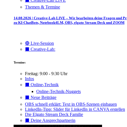
⬛️ Creative-Lab LIVE
Themen & Termine
14.08.2026 | Creative-Lab LIVE – Wir bearbeiten deine Fragen und P
zu KI-ChatBots, Notebook4LM, OBS, elgato Stream Deck und ZOOM
🔴 Live-Session
⬛️ Creative-Lab:
Termine:
Freitag: 9:00 - 9:30 Uhr
Infos
⬛️ Online-Technik
Online-Technik-Nuggets
⬛️ Neue Beiträge
OBS schnell erklärt: Text in OBS-Szenen einbauen
LinkedIn-Tipp: Slider für LinkedIn in CANVA erstellen
Die Elgato Stream Deck Familie
⬛️ Deine Ansprechpartnerin