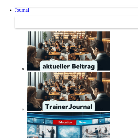
Journal
Journal | Weiterbildungs-News | Literatur-Tipps