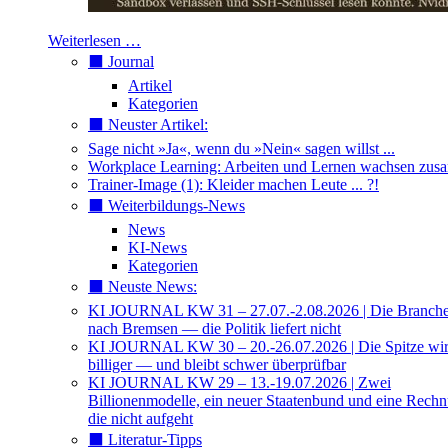
Weiterlesen …
⬛️ Journal
Artikel
Kategorien
⬛️ Neuster Artikel:
Sage nicht »Ja«, wenn du »Nein« sagen willst ...
Workplace Learning: Arbeiten und Lernen wachsen zu
Trainer-Image (1): Kleider machen Leute ... ?!
⬛️ Weiterbildungs-News
News
KI-News
Kategorien
⬛️ Neuste News:
KI JOURNAL KW 31 – 27.07.-2.08.2026 | Die Branche 
nach Bremsen — die Politik liefert nicht
KI JOURNAL KW 30 – 20.-26.07.2026 | Die Spitze wi
billiger — und bleibt schwer überprüfbar
KI JOURNAL KW 29 – 13.-19.07.2026 | Zwei
Billionenmodelle, ein neuer Staatenbund und eine Rech
die nicht aufgeht
⬛️ Literatur-Tipps