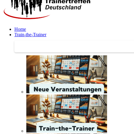
Home
Train-the-Trainer
Train-the-Trainer