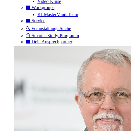
Video-Kurse
⬛️ Workgroups
KI-MasterMind-Team
⬛️ Service
🔍 Veranstaltungs-Suche
🚧 Smarter-Study-Programm
⬛️ Dein Ansprechpartner