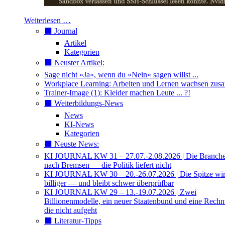
Weiterlesen …
⬛️ Journal
Artikel
Kategorien
⬛️ Neuster Artikel:
Sage nicht »Ja«, wenn du »Nein« sagen willst ...
Workplace Learning: Arbeiten und Lernen wachsen zu
Trainer-Image (1): Kleider machen Leute ... ?!
⬛️ Weiterbildungs-News
News
KI-News
Kategorien
⬛️ Neuste News:
KI JOURNAL KW 31 – 27.07.-2.08.2026 | Die Branche 
nach Bremsen — die Politik liefert nicht
KI JOURNAL KW 30 – 20.-26.07.2026 | Die Spitze wi
billiger — und bleibt schwer überprüfbar
KI JOURNAL KW 29 – 13.-19.07.2026 | Zwei
Billionenmodelle, ein neuer Staatenbund und eine Rech
die nicht aufgeht
⬛️ Literatur-Tipps