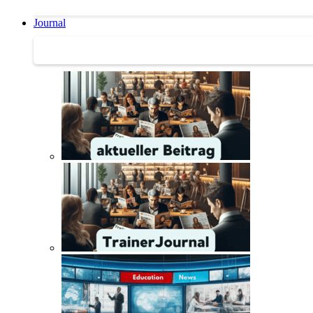
Journal
Journal | Weiterbildungs-News | Literatur-Tipps