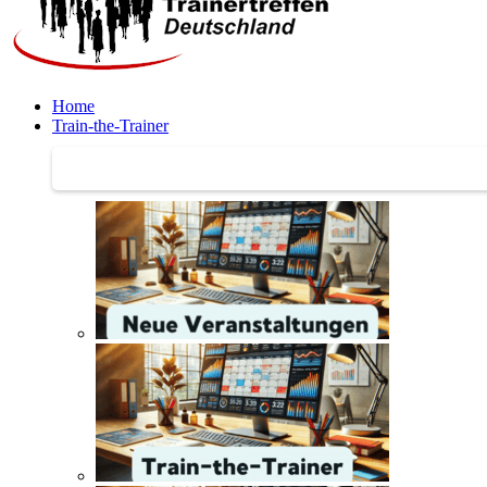
Home
Train-the-Trainer
Train-the-Trainer