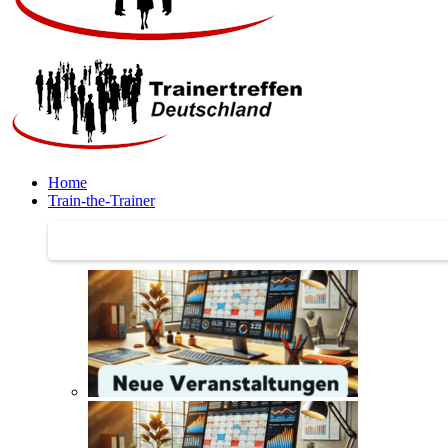
Home
Train-the-Trainer
Train-the-Trainer