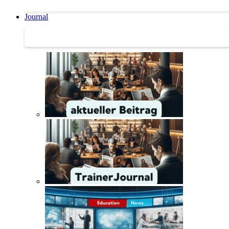
Journal
Journal | Weiterbildungs-News | Literatur-Tipps