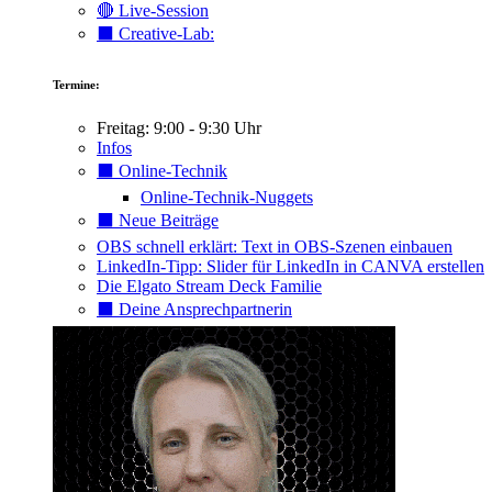
🔴 Live-Session
⬛️ Creative-Lab:
Termine:
Freitag: 9:00 - 9:30 Uhr
Infos
⬛️ Online-Technik
Online-Technik-Nuggets
⬛️ Neue Beiträge
OBS schnell erklärt: Text in OBS-Szenen einbauen
LinkedIn-Tipp: Slider für LinkedIn in CANVA erstellen
Die Elgato Stream Deck Familie
⬛️ Deine Ansprechpartnerin