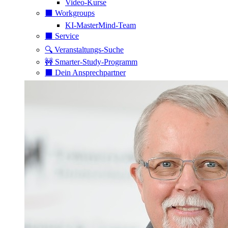
Video-Kurse
⬛️ Workgroups
KI-MasterMind-Team
⬛️ Service
🔍 Veranstaltungs-Suche
🚧 Smarter-Study-Programm
⬛️ Dein Ansprechpartner