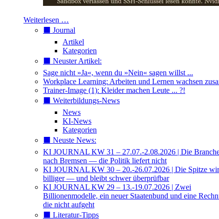
Weiterlesen …
⬛️ Journal
Artikel
Kategorien
⬛️ Neuster Artikel:
Sage nicht »Ja«, wenn du »Nein« sagen willst ...
Workplace Learning: Arbeiten und Lernen wachsen zu
Trainer-Image (1): Kleider machen Leute ... ?!
⬛️ Weiterbildungs-News
News
KI-News
Kategorien
⬛️ Neuste News:
KI JOURNAL KW 31 – 27.07.-2.08.2026 | Die Branche 
nach Bremsen — die Politik liefert nicht
KI JOURNAL KW 30 – 20.-26.07.2026 | Die Spitze wi
billiger — und bleibt schwer überprüfbar
KI JOURNAL KW 29 – 13.-19.07.2026 | Zwei
Billionenmodelle, ein neuer Staatenbund und eine Rech
die nicht aufgeht
⬛️ Literatur-Tipps