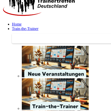
Home
Train-the-Trainer
Train-the-Trainer