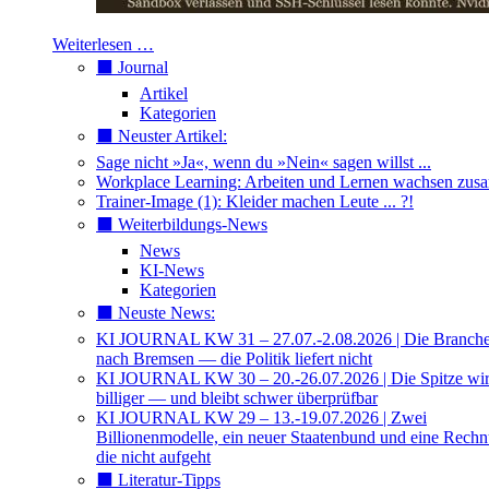
Weiterlesen …
⬛️ Journal
Artikel
Kategorien
⬛️ Neuster Artikel:
Sage nicht »Ja«, wenn du »Nein« sagen willst ...
Workplace Learning: Arbeiten und Lernen wachsen zu
Trainer-Image (1): Kleider machen Leute ... ?!
⬛️ Weiterbildungs-News
News
KI-News
Kategorien
⬛️ Neuste News:
KI JOURNAL KW 31 – 27.07.-2.08.2026 | Die Branche 
nach Bremsen — die Politik liefert nicht
KI JOURNAL KW 30 – 20.-26.07.2026 | Die Spitze wi
billiger — und bleibt schwer überprüfbar
KI JOURNAL KW 29 – 13.-19.07.2026 | Zwei
Billionenmodelle, ein neuer Staatenbund und eine Rech
die nicht aufgeht
⬛️ Literatur-Tipps