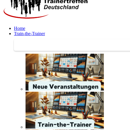
Home
Train-the-Trainer
Train-the-Trainer