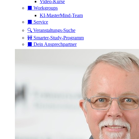
Video-Kurse
⬛️ Workgroups
KI-MasterMind-Team
⬛️ Service
🔍 Veranstaltungs-Suche
🚧 Smarter-Study-Programm
⬛️ Dein Ansprechpartner