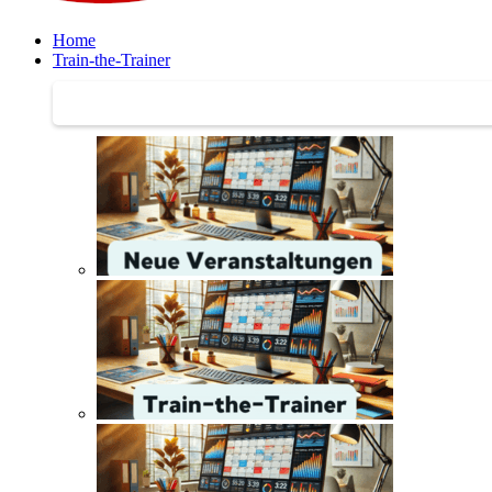
Home
Train-the-Trainer
Train-the-Trainer