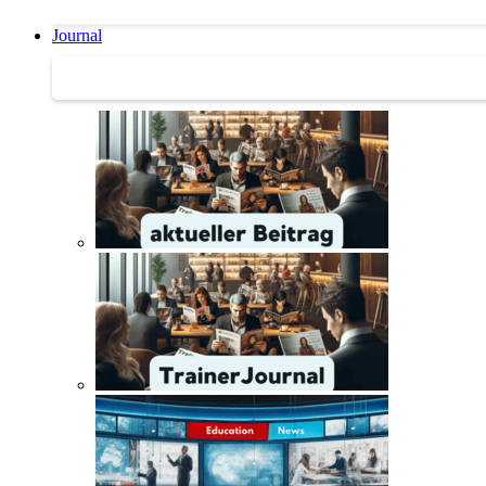
Journal
Journal | Weiterbildungs-News | Literatur-Tipps