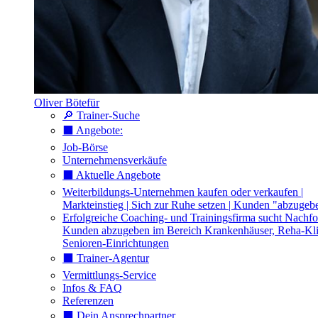
Oliver Bötefür
🔎 Trainer-Suche
⬛️ Angebote:
Job-Börse
Unternehmensverkäufe
⬛️ Aktuelle Angebote
Weiterbildungs-Unternehmen kaufen oder verkaufen |
Markteinstieg | Sich zur Ruhe setzen | Kunden "abzugeb
Erfolgreiche Coaching- und Trainingsfirma sucht Nachfo
Kunden abzugeben im Bereich Krankenhäuser, Reha-Kli
Senioren-Einrichtungen
⬛️ Trainer-Agentur
Vermittlungs-Service
Infos & FAQ
Referenzen
⬛️ Dein Ansprechpartner