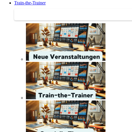
Train-the-Trainer
Train-the-Trainer