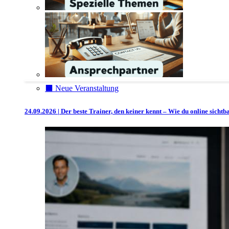
⬛️ Neue Veranstaltung
24.09.2026 | Der beste Trainer, den keiner kennt – Wie du online sicht