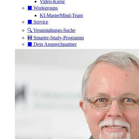
Video-Kurse
⬛️ Workgroups
KI-MasterMind-Team
⬛️ Service
🔍 Veranstaltungs-Suche
🚧 Smarter-Study-Programm
⬛️ Dein Ansprechpartner