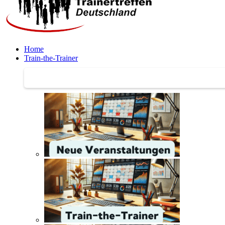
Home
Train-the-Trainer
Train-the-Trainer