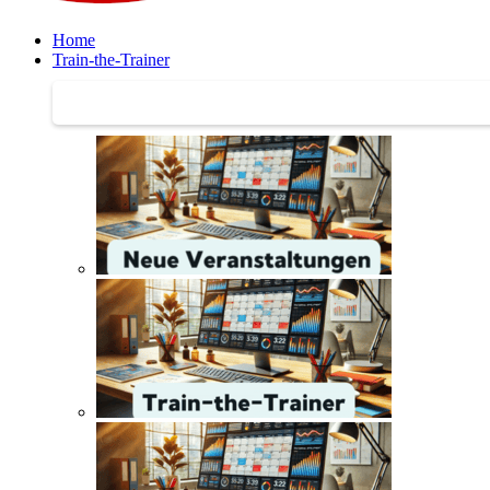
Home
Train-the-Trainer
Train-the-Trainer