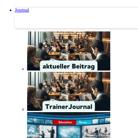
Journal
Journal | Weiterbildungs-News | Literatur-Tipps