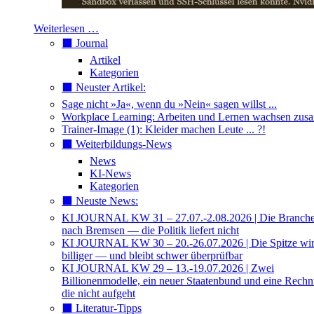
Weiterlesen …
⬛️ Journal
Artikel
Kategorien
⬛️ Neuster Artikel:
Sage nicht »Ja«, wenn du »Nein« sagen willst ...
Workplace Learning: Arbeiten und Lernen wachsen zu
Trainer-Image (1): Kleider machen Leute ... ?!
⬛️ Weiterbildungs-News
News
KI-News
Kategorien
⬛️ Neuste News:
KI JOURNAL KW 31 – 27.07.-2.08.2026 | Die Branche 
nach Bremsen — die Politik liefert nicht
KI JOURNAL KW 30 – 20.-26.07.2026 | Die Spitze wi
billiger — und bleibt schwer überprüfbar
KI JOURNAL KW 29 – 13.-19.07.2026 | Zwei
Billionenmodelle, ein neuer Staatenbund und eine Rech
die nicht aufgeht
⬛️ Literatur-Tipps