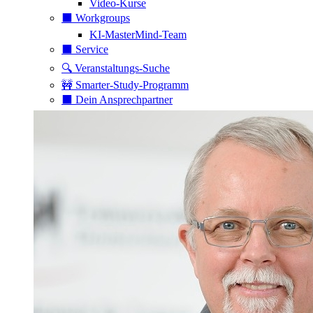
Video-Kurse
⬛️ Workgroups
KI-MasterMind-Team
⬛️ Service
🔍 Veranstaltungs-Suche
🚧 Smarter-Study-Programm
⬛️ Dein Ansprechpartner