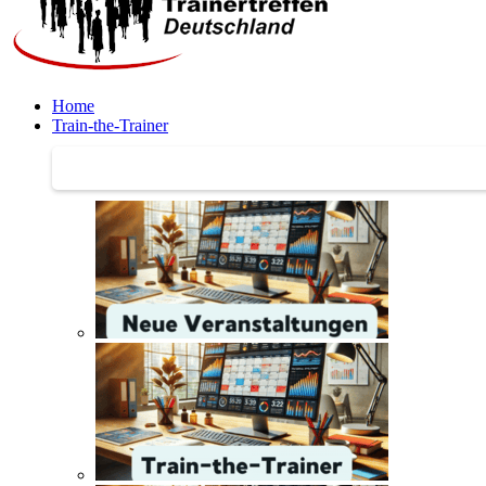
Home
Train-the-Trainer
Train-the-Trainer