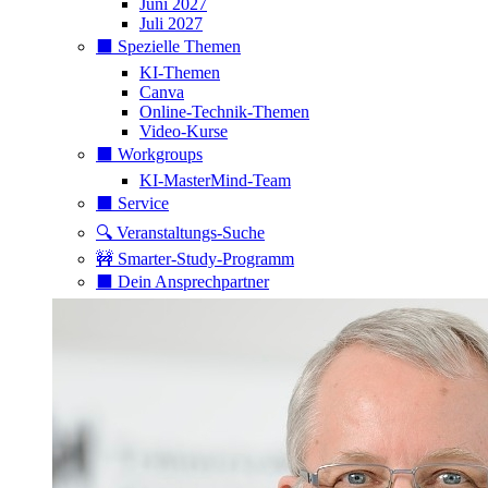
Juni 2027
Juli 2027
⬛️ Spezielle Themen
KI-Themen
Canva
Online-Technik-Themen
Video-Kurse
⬛️ Workgroups
KI-MasterMind-Team
⬛️ Service
🔍 Veranstaltungs-Suche
🚧 Smarter-Study-Programm
⬛️ Dein Ansprechpartner