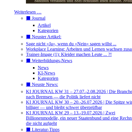
Weiterlesen …
⬛️ Journal
Artikel
Kategorien
⬛️ Neuster Artikel:
Sage nicht »Ja«, wenn du »Nein« sagen willst ...
Workplace Learning: Arbeiten und Lernen wachsen zu
Trainer-Image (1): Kleider machen Leute ... ?!
⬛️ Weiterbildungs-News
News
KI-News
Kategorien
⬛️ Neuste News:
KI JOURNAL KW 31 – 27.07.-2.08.2026 | Die Branche 
nach Bremsen — die Politik liefert nicht
KI JOURNAL KW 30 – 20.-26.07.2026 | Die Spitze wi
billiger — und bleibt schwer überprüfbar
KI JOURNAL KW 29 – 13.-19.07.2026 | Zwei
Billionenmodelle, ein neuer Staatenbund und eine Rech
die nicht aufgeht
⬛️ Literatur-Tipps