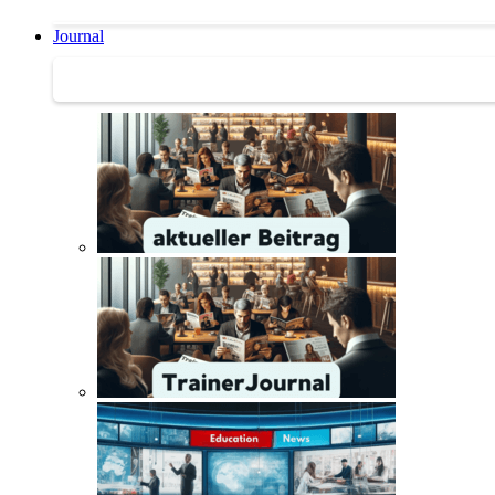
Journal
Journal | Weiterbildungs-News | Literatur-Tipps