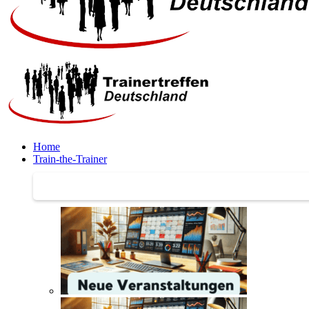
Home
Train-the-Trainer
Train-the-Trainer