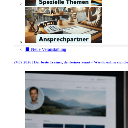
⬛️ Neue Veranstaltung
24.09.2026 | Der beste Trainer, den keiner kennt – Wie du online sicht