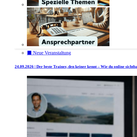
⬛️ Neue Veranstaltung
24.09.2026 | Der beste Trainer, den keiner kennt – Wie du online sicht