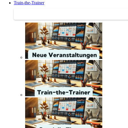
Train-the-Trainer
Train-the-Trainer