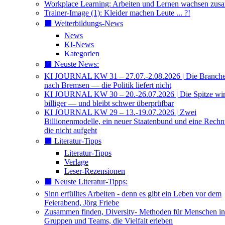
Workplace Learning: Arbeiten und Lernen wachsen zu
Trainer-Image (1): Kleider machen Leute ... ?!
⬛️ Weiterbildungs-News
News
KI-News
Kategorien
⬛️ Neuste News:
KI JOURNAL KW 31 – 27.07.-2.08.2026 | Die Branche 
nach Bremsen — die Politik liefert nicht
KI JOURNAL KW 30 – 20.-26.07.2026 | Die Spitze wi
billiger — und bleibt schwer überprüfbar
KI JOURNAL KW 29 – 13.-19.07.2026 | Zwei
Billionenmodelle, ein neuer Staatenbund und eine Rech
die nicht aufgeht
⬛️ Literatur-Tipps
Literatur-Tipps
Verlage
Leser-Rezensionen
⬛️ Neuste Literatur-Tipps:
Sinn erfülltes Arbeiten - denn es gibt ein Leben vor dem
Feierabend, Jörg Friebe
Zusammen finden, Diversity- Methoden für Menschen in
Gruppen und Teams, die Vielfalt erleben