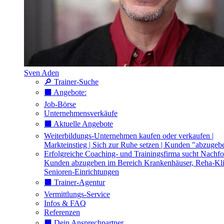
Sven Aden
🔎 Trainer-Suche
⬛️ Angebote:
Job-Börse
Unternehmensverkäufe
⬛️ Aktuelle Angebote
Weiterbildungs-Unternehmen kaufen oder verkaufen |
Markteinstieg | Sich zur Ruhe setzen | Kunden "abzugeb
Erfolgreiche Coaching- und Trainingsfirma sucht Nachfo
Kunden abzugeben im Bereich Krankenhäuser, Reha-Kli
Senioren-Einrichtungen
⬛️ Trainer-Agentur
Vermittlungs-Service
Infos & FAQ
Referenzen
⬛️ Dein Ansprechpartner