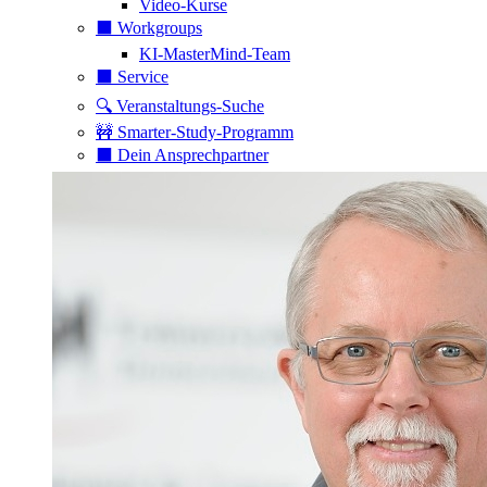
Video-Kurse
⬛️ Workgroups
KI-MasterMind-Team
⬛️ Service
🔍 Veranstaltungs-Suche
🚧 Smarter-Study-Programm
⬛️ Dein Ansprechpartner