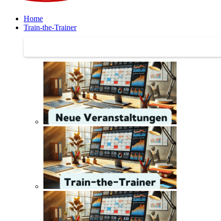
Home
Train-the-Trainer
Train-the-Trainer