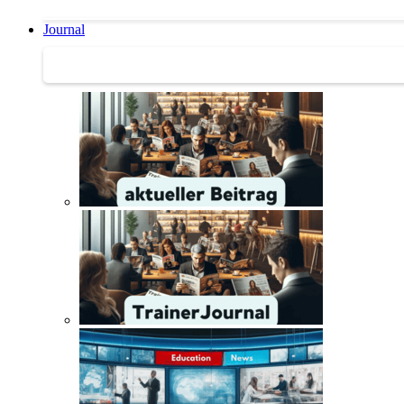
Journal
Journal | Weiterbildungs-News | Literatur-Tipps