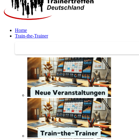
Home
Train-the-Trainer
Train-the-Trainer