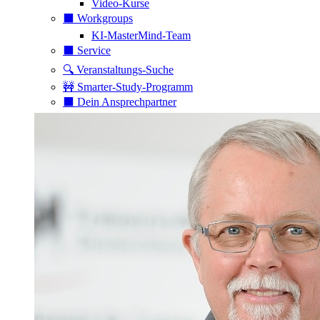
Video-Kurse
⬛️ Workgroups
KI-MasterMind-Team
⬛️ Service
🔍 Veranstaltungs-Suche
🚧 Smarter-Study-Programm
⬛️ Dein Ansprechpartner