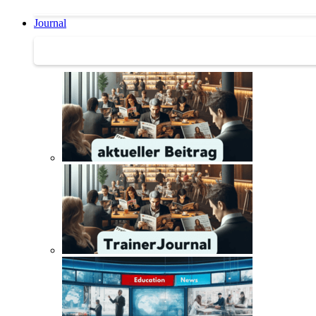
Journal
Journal | Weiterbildungs-News | Literatur-Tipps