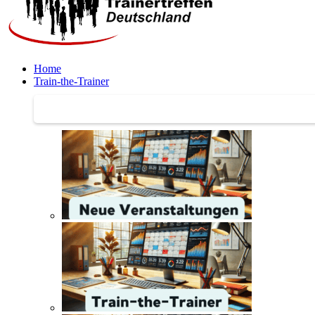
Home
Train-the-Trainer
Train-the-Trainer