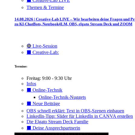
⬛️ Creative-Lab LIVE
Themen & Termine
14.08.2026 | Creative-Lab LIVE – Wir bearbeiten deine Fragen und P
zu KI-ChatBots, Notebook4LM, OBS, elgato Stream Deck und ZOOM
🔴 Live-Session
⬛️ Creative-Lab:
Termine:
Freitag: 9:00 - 9:30 Uhr
Infos
⬛️ Online-Technik
Online-Technik-Nuggets
⬛️ Neue Beiträge
OBS schnell erklärt: Text in OBS-Szenen einbauen
LinkedIn-Tipp: Slider für LinkedIn in CANVA erstellen
Die Elgato Stream Deck Familie
⬛️ Deine Ansprechpartnerin