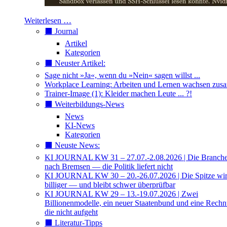
Weiterlesen …
⬛️ Journal
Artikel
Kategorien
⬛️ Neuster Artikel:
Sage nicht »Ja«, wenn du »Nein« sagen willst ...
Workplace Learning: Arbeiten und Lernen wachsen zu
Trainer-Image (1): Kleider machen Leute ... ?!
⬛️ Weiterbildungs-News
News
KI-News
Kategorien
⬛️ Neuste News:
KI JOURNAL KW 31 – 27.07.-2.08.2026 | Die Branche 
nach Bremsen — die Politik liefert nicht
KI JOURNAL KW 30 – 20.-26.07.2026 | Die Spitze wi
billiger — und bleibt schwer überprüfbar
KI JOURNAL KW 29 – 13.-19.07.2026 | Zwei
Billionenmodelle, ein neuer Staatenbund und eine Rech
die nicht aufgeht
⬛️ Literatur-Tipps