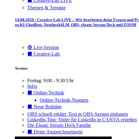
⬛️ Creative-Lab LIVE
Themen & Termine
14.08.2026 | Creative-Lab LIVE – Wir bearbeiten deine Fragen und P
zu KI-ChatBots, Notebook4LM, OBS, elgato Stream Deck und ZOOM
🔴 Live-Session
⬛️ Creative-Lab:
Termine:
Freitag: 9:00 - 9:30 Uhr
Infos
⬛️ Online-Technik
Online-Technik-Nuggets
⬛️ Neue Beiträge
OBS schnell erklärt: Text in OBS-Szenen einbauen
LinkedIn-Tipp: Slider für LinkedIn in CANVA erstellen
Die Elgato Stream Deck Familie
⬛️ Deine Ansprechpartnerin