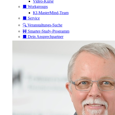
Video-Kurse
⬛️ Workgroups
KI-MasterMind-Team
⬛️ Service
🔍 Veranstaltungs-Suche
🚧 Smarter-Study-Programm
⬛️ Dein Ansprechpartner