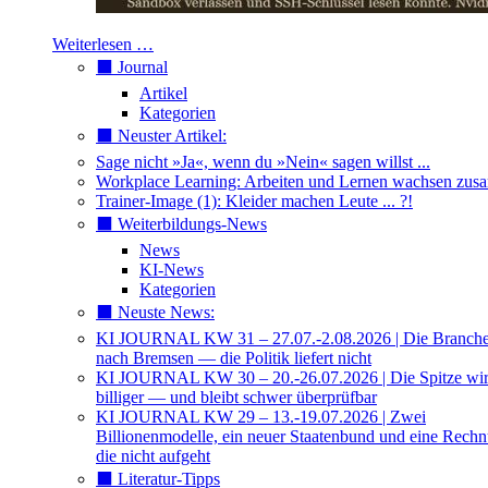
Weiterlesen …
⬛️ Journal
Artikel
Kategorien
⬛️ Neuster Artikel:
Sage nicht »Ja«, wenn du »Nein« sagen willst ...
Workplace Learning: Arbeiten und Lernen wachsen zu
Trainer-Image (1): Kleider machen Leute ... ?!
⬛️ Weiterbildungs-News
News
KI-News
Kategorien
⬛️ Neuste News:
KI JOURNAL KW 31 – 27.07.-2.08.2026 | Die Branche 
nach Bremsen — die Politik liefert nicht
KI JOURNAL KW 30 – 20.-26.07.2026 | Die Spitze wi
billiger — und bleibt schwer überprüfbar
KI JOURNAL KW 29 – 13.-19.07.2026 | Zwei
Billionenmodelle, ein neuer Staatenbund und eine Rech
die nicht aufgeht
⬛️ Literatur-Tipps