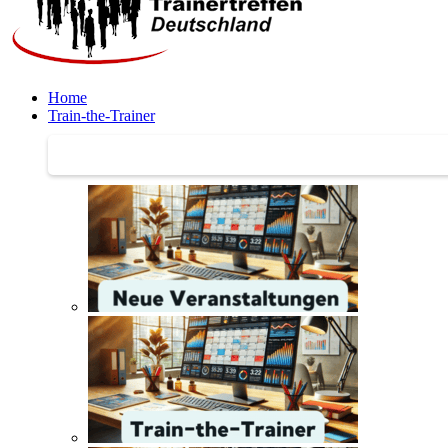
Home
Train-the-Trainer
Train-the-Trainer