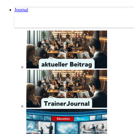
Journal
Journal | Weiterbildungs-News | Literatur-Tipps