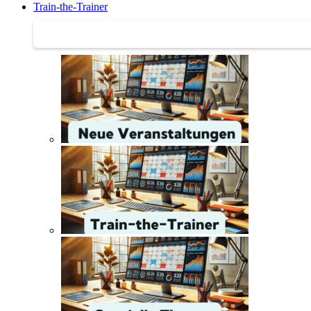
Train-the-Trainer
Train-the-Trainer