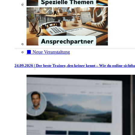
⬛️ Neue Veranstaltung
24.09.2026 | Der beste Trainer, den keiner kennt – Wie du online sicht