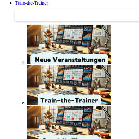
Train-the-Trainer
Train-the-Trainer