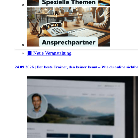
⬛️ Neue Veranstaltung
24.09.2026 | Der beste Trainer, den keiner kennt – Wie du online sicht